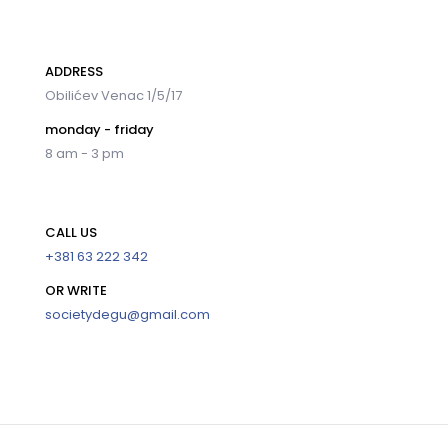
ADDRESS
Obilićev Venac 1/5/17
monday - friday
8 am - 3 pm
CALL US
+381 63 222 342
OR WRITE
societydegu@gmail.com