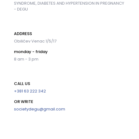
SYNDROME, DIABETES AND HYPERTENSION IN PREGNANCY
- DEGU
ADDRESS
Obilićev Venac 1/5/17
monday - friday
8 am - 3 pm
CALL US
+381 63 222 342
OR WRITE
societydegu@gmail.com